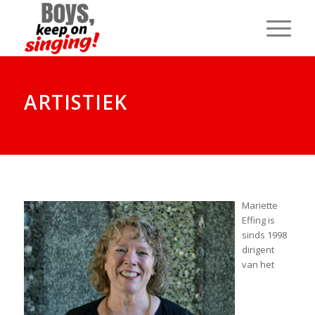
ARTISTIEK
Mariette
Effing is
sinds 1998
dirigent
van het