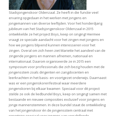
Stadsjongenskoor Oldenzaal. Ze heeft in die functie veel
ervaring opgedaan in het werken met jongens en
jongemannen van diverse leeftijden. Voor het honderdjarig
jubileum van het Stadsjongenskoor Oldenzaal in 2015
ontwikkelde ze het project Boys, keep on singing! Hiermee
vraagt ze speciale aandacht voor het zingen met jongens en
hoe we jongens blijvend kunnen interesseren voor het
zingen. Overal om zich heen ziet Mariette het aandeel van de
zingende jongens en mannen afnemen, nationaal en
internationaal. Daarom organiseerde ze in 2015 een
symposium voor professionals die zich bezig houden met de
jongensstem zoals dirigenten en zangdocenten en
leerkrachten in het basis- en voortgezet onderwijs. Daarnaast
was er een jongenskorenfestival waar meerdere
jongenskoren bij elkaar kwamen Speciaal voor dit project
stelde ze ook de liedbundel Boys, keep on singing! samen met
bestaande en nieuwe composities exclusief voor jongens en
jonge mannenstemmen. In deze bundel staat de ontwikkeling
van het jongenskoor én de jongensstem centraal met
repertoire speciaal voor jongens van verschillende